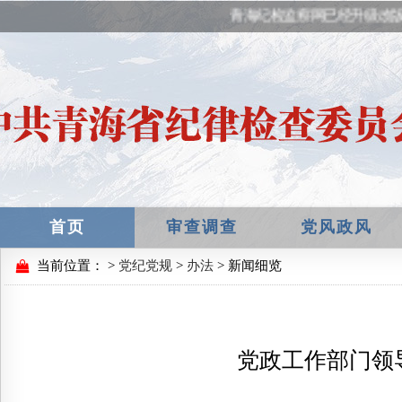
青海纪检监察网已经升级改版
首页
审查调查
党风政风
当前位置：
>
党纪党规
>
办法
> 新闻细览
党政工作部门领