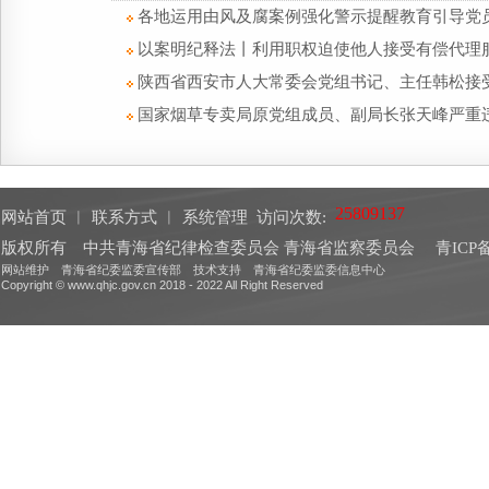
各地运用由风及腐案例强化警示提醒教育引导党
以案明纪释法丨利用职权迫使他人接受有偿代理
陕西省西安市人大常委会党组书记、主任韩松接
国家烟草专卖局原党组成员、副局长张天峰严重
网站首页
︱
联系方式
︱
系统管理
访问次数:
版权所有 中共青海省纪律检查委员会 青海省监察委员会
青ICP备
网站维护 青海省纪委监委宣传部 技术支持 青海省纪委监委信息中心
Copyright © www.qhjc.gov.cn 2018 - 2022 All Right Reserved