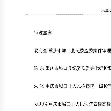
来源
特邀嘉宾
易海奎 重庆市城口县纪委监委案件审理
陈 东 重庆市城口县纪委监委第七纪检
朱 光 重庆市城口县人民检察院一级检
夏忠强 重庆市城口县人民法院四级高级