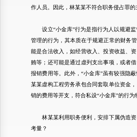
作人员。因此，林某某不符合职务侵占罪的
设立“小金库”行为是指行为人以规避监
管理的行为，其本质在于规避正常的财务管
能是合法收入，如经营收入、投资收益、资
贿等；还可能是通过虚列支出事项，或者借
报销费用等。此外，“小金库”虽有较强隐
某某虚构工程劳务承包合同套取单位资金，
销的费用等开支，符合私设“小金库”的行为
林某某利用职务便利，安排下属伪造资料
考量？