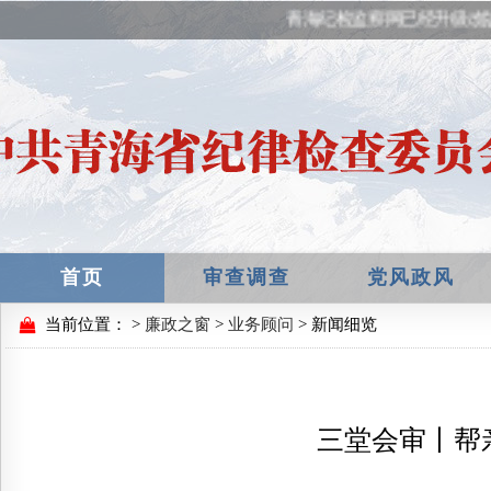
青海纪检监察网已经升级改版
首页
审查调查
党风政风
当前位置：
>
廉政之窗
>
业务顾问
> 新闻细览
三堂会审丨帮