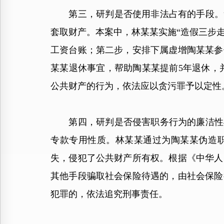
第三，研判是否使用非法占有的手段。贪
套取财产。本案中，林某某实施“造假三步
工资台账；第二步，安排下属虚增陶某某参
某某退休事宜，帮助陶某某提前5年退休，
公共财产的行为，依法应以贪污罪予以定性
第四，研判是否侵害职务行为的廉洁性与
专款专用性质。林某某通过为陶某某伪造
失，侵犯了公共财产所有权。根据《中华人
其他手段骗取社会保险待遇的，由社会保险
犯罪的，依法追究刑事责任。