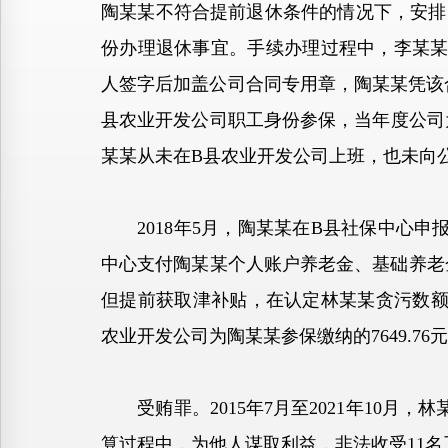
陶某某不符合提前退休条件的情况下，安排
份办理退休事宜。手续办理过程中，李某某
人签字后加盖公司合同专用章，陶某某凭该
县农业开发公司职工身份参保，当年度公司为
某某从未在B县农业开发公司上班，也未向
2018年5月，陶某某在B县社保中心申报退
中心支付陶某某个人账户养老金、基础养老金
但提前获取津补贴，在认定林某某贪污数额
农业开发公司为陶某某参保缴纳的7649.7
受贿罪。2015年7月至2021年10月
算过程中，为他人谋取利益，非法收受11名工