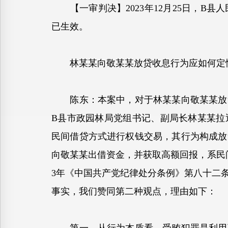
【一审判决】2023年12月25日，B县
已生效。
林某某向敬某某放贷收息行为应如何定
陈东：本案中，对于林某某向敬某某放贷
B县市政园林局党组书记、副局长林某某拉
民间借贷方式进行权钱交易，其行为构成放
向敬某某出借资金，并获取高额回报，系民
3年《中国共产党纪律处分条例》第八十二
事实，我们赞同第二种观点，理由如下：