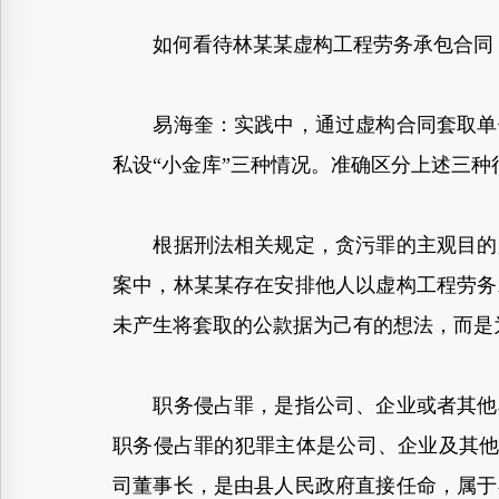
如何看待林某某虚构工程劳务承包合同，
易海奎：实践中，通过虚构合同套取单位
私设“小金库”三种情况。准确区分上述三
根据刑法相关规定，贪污罪的主观目的是
案中，林某某存在安排他人以虚构工程劳务
未产生将套取的公款据为己有的想法，而是
职务侵占罪，是指公司、企业或者其他单
职务侵占罪的犯罪主体是公司、企业及其他
司董事长，是由县人民政府直接任命，属于