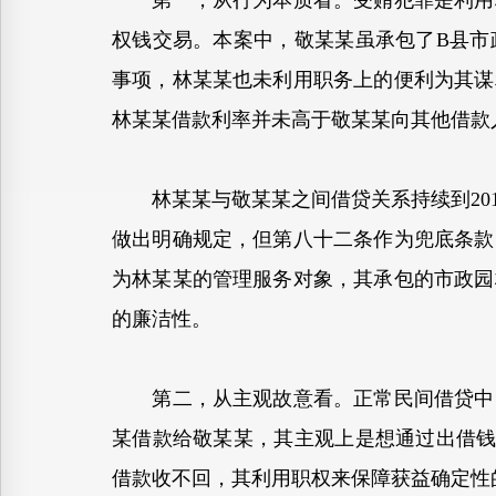
第一，从行为本质看。受贿犯罪是利用职
权钱交易。本案中，敬某某虽承包了B县市
事项，林某某也未利用职务上的便利为其谋
林某某借款利率并未高于敬某某向其他借款
林某某与敬某某之间借贷关系持续到2015
做出明确规定，但第八十二条作为兜底条款
为林某某的管理服务对象，其承包的市政园
的廉洁性。
第二，从主观故意看。正常民间借贷中，
某借款给敬某某，其主观上是想通过出借钱
借款收不回，其利用职权来保障获益确定性