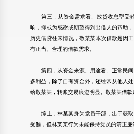
第三，从资金需求看。放贷收息型受贿中
响，抑或为感谢或期望得到出借人的帮助，
历史借贷往来情况，敬某某本次借款是因工
有正当、合理的借款需求。
第四，从资金来源、用途看。正常民间借
多利益，除了自有资金外，还经常从他人处
给敬某某，转账交易痕迹明显。敬某某借款
综上，林某某身为党员干部，出于获取高
受贿，但林某某行为未能保持党员的清正廉