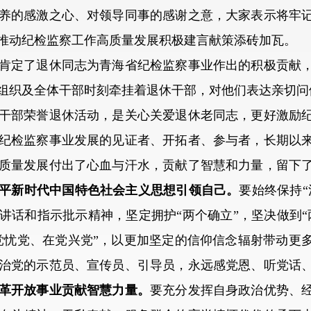
养的感激之心、对领导同事的感谢之意，大家表示将牢
推动纪检监察工作高质量发展积极建言献策添砖加瓦。
定了退休同志为青海省纪检监察事业作出的积极贡献，
组织及全体干部时刻牵挂着退休干部，对他们表达亲切问
部荣誉退休活动，是关心关爱退休老同志，更好激励纪
纪检监察事业发展的见证者、开拓者、参与者，长期以
质量发展付出了心血与汗水，贡献了智慧和力量，留下
平新时代中国特色社会主义思想引领自己。
要始终保持
讲话和指示批示精神，坚定拥护“两个确立”，坚决做到“
党忧党、在党兴党”，以更加坚定的信仰信念辐射带动更
治党的示范员、宣传员、引导员，永远感党恩、听党话
革开放事业贡献智慧力量。
要充分发挥自身政治优势、