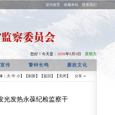
设为首页
收藏本站
联系我们
您好！
今天是：
2026
年
8
月
9
日
星期天
政宣传
警钟长鸣
廉政文化
体：
大
中
小
】【
刷新
】【
返回
】【
关闭
】
分享
发光发热永葆纪检监察干