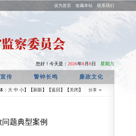
设为首页
收藏本站
联系我们
您好！
今天是：
2026
年
8
月
8
日
星期六
政宣传
警钟长鸣
廉政文化
体：
大
中
小
】【
刷新
】【
返回
】【
关闭
】
分享
败问题典型案例