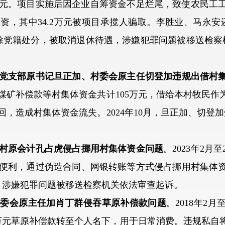
万元。项目实施后因企业自筹资金不足烂尾，致使农民工
工资，其中34.2万元被项目承揽人骗取。李胜业、马永安还
除党籍处分，被取消退休待遇，涉嫌犯罪问题被移送检察
党支部原书记旦正加、村委会原主任切登加违规出借村
煤矿补偿款等村集体资金共计105万元，借给本村牧民作
，造成村集体资金流失。2024年10月，旦正加、切登
村原会计孔占虎侵占挪用村集体资金问题
。2023年2月
便利，通过伪造合同、网银转账等方式侵占挪用村集体资金
，涉嫌犯罪问题被移送检察机关依法审查起诉。
村委会原主任加肖丁群侵吞草原补偿款问题
。2018年2月
万元草原补偿款转至个人名下，用于日常消费。违规私自将