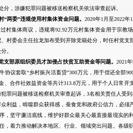
籍处分，涉嫌犯罪问题被移送检察机关依法审查起诉。
村“两委”违规使用村集体资金问题。
2020年1月至202
过村集体商议，违规将92.92万元村集体资金用于宗教
部书记、村委会主任拉龙加布受到开除党籍处分，时任村党
处分。
党支部原组织委员才加侵占扶贫互助资金等问题。
2021
协议套取“乡村振兴活畜贷”300万元，用于偿还全部9
、合作社效益资金等共计313.8万元，用于个人日常开支
嫌犯罪问题被移送检察机关审查起诉，3名相关责任人受
众利益，啃噬群众获得感，蚕食党和政府公信力，必须严
序，坚守廉洁底线，维护好群众最关心最直接最现实的
任，着力推动解决本地区、行业、领域突出问题。各级