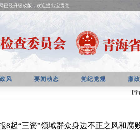
网已经升级改版，欢迎提出宝贵意见！
政风
要闻动态
党纪党规
廉
【字
报8起“三资”领域群众身边不正之风和腐