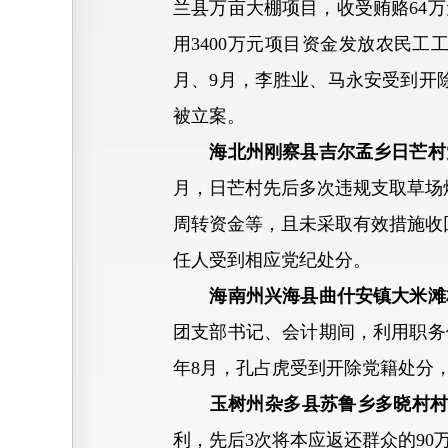
兰县万亩大棚项目，收受贿赂64
用3400万元项目资金发放农民工
月、9月，李胜业、马永安受到开
被立案。
海北州刚察县吉尔孟乡日芒村
月，日芒村先后多次违规支取草场
周转资金等，且未采取有效措施收回
任人受到相应党纪处分。
海南州兴海县曲什安镇大米滩
团支部书记、会计期间，利用职务
年8月，孔占虎受到开除党籍处分
玉树州杂多县苏鲁乡多晓村
利，先后3次将本应返还群众的90