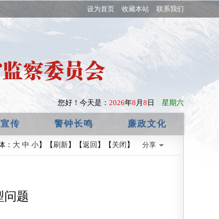
设为首页
收藏本站
联系我们
您好！
今天是：
2026
年
8
月
8
日
星期六
政宣传
警钟长鸣
廉政文化
体：
大
中
小
】【
刷新
】【
返回
】【
关闭
】
分享
型问题