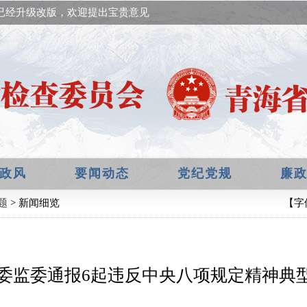
已经升级改版，欢迎提出宝贵意见！
政风
要闻动态
党纪党规
廉
题
> 新闻细览
【字
委监委通报6起违反中央八项规定精神典