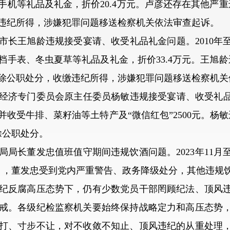
机等礼品及礼金，折价20.4万元。卢彦还存在其他严重违
违纪所得，涉嫌犯罪问题移送检察机关依法审查起诉。
王旭龄违规接受宴请、收受礼品礼金问题。2010年至2
手表、冬虫夏草等礼品及礼金，折价33.4万元。王旭龄
开除公职处分，收缴违纪所得，涉嫌犯罪问题移送检察机关
专门委员会原主任委员杨敏违规接受宴请、收受礼品礼金等
收受牛排、菜籽油等土特产及“微信红包”2500元。杨敏
除公职处分。
董发忠值班值守期间违规饮酒问题。2023年11月至2
1月，董发忠受到党内严重警告、政务降级处分，其他违规
反腐高压态势下，仍有少数党员干部罔顾纪法、顶风违
戒。各级纪检监察机关要始终保持战略定力和高压态势
打、寸步不让，对不收敛不知止、顶风违纪的从重处理