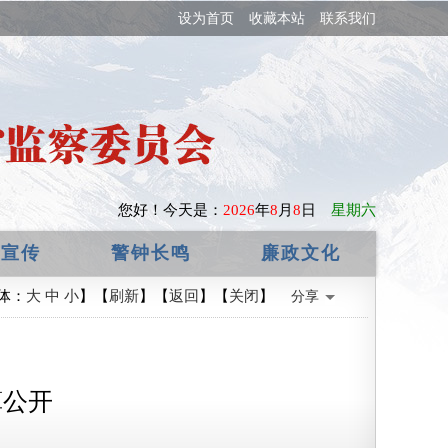
设为首页
收藏本站
联系我们
您好！
今天是：
2026
年
8
月
8
日
星期六
政宣传
警钟长鸣
廉政文化
体：
大
中
小
】【
刷新
】【
返回
】【
关闭
】
分享
算公开