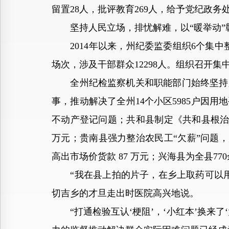
留置28人，批评教育269人，给予党纪政务
坚持人民立场，排忧解难，以“暖举动”彰
2014年以来，州纪委监委组织6个集中整
场次，涉及干部群众12298人。组织召开集
全州纪检监察机关和职能部门始终坚持人
事，推动解决了全州14个小区5985户因
不动产登记问题；共和县制定《共和县根治欠薪工
万元；贵南县强力整治农民工“欠薪”问题，
高出市场价货款 87 万元；兴海县为全县770余名
“我在县上拍的片子，在乡上取药可以用
切吉乡的才旦走出时医院高兴地说。
“打通检验互认‘梗阻’，‘小红本’换来了