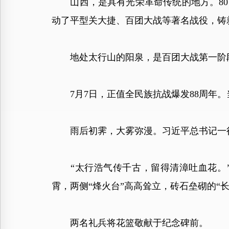
山西，是具有光荣革命传统的地方。80
动了平型关大捷、百团大战等著名战役，铸
地处太行山的阳泉，是百团大战第一阶段
7月7日，正值全民族抗战爆发88周年。
雨后初霁，大雾弥漫。习近平总书记一行
“太行浩气传千古，留得清漳吐血花。”
霄，两侧“烽火台”高高耸立，砖石垒砌的“
两名礼兵将花篮敬献于纪念碑前。