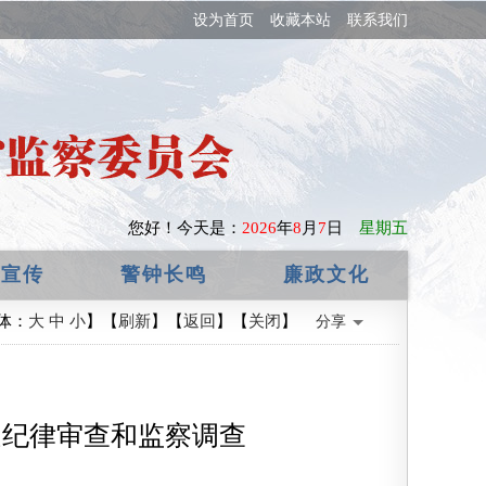
设为首页
收藏本站
联系我们
您好！
今天是：
2026
年
8
月
7
日
星期五
政宣传
警钟长鸣
廉政文化
体：
大
中
小
】【
刷新
】【
返回
】【
关闭
】
分享
受纪律审查和监察调查