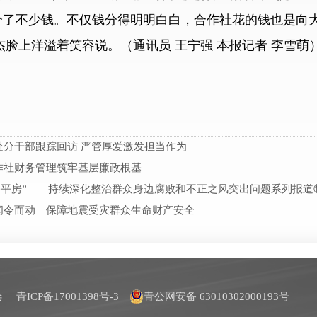
了不少钱。不仅钱分得明明白白，合作社花的钱也是向大
杰脸上洋溢着笑容说。（通讯员 王宁强 本报记者 李雪萌
分干部跟踪回访 严管厚爱激发担当作为
作社财务管理筑牢基层廉政根基
公平房”——持续深化整治群众身边腐败和不正之风突出问题系列报道
闻令而动 保障地震受灾群众生命财产安全
员会
青ICP备17001398号-3
青公网安备 63010302000193号