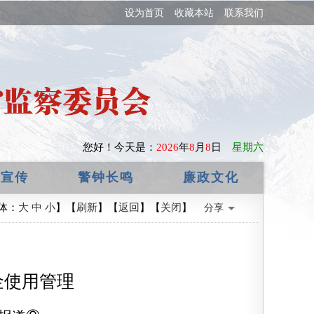
设为首页
收藏本站
联系我们
您好！
今天是：
2026
年
8
月
8
日
星期六
政宣传
警钟长鸣
廉政文化
体：
大
中
小
】【
刷新
】【
返回
】【
关闭
】
分享
金使用管理