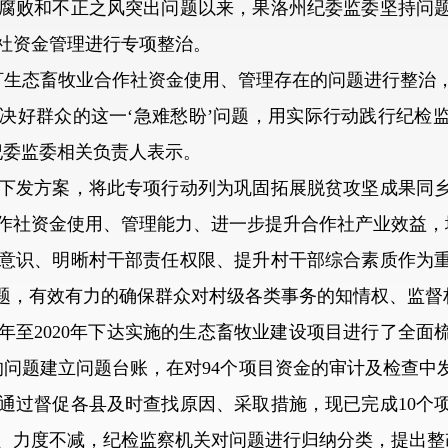
败和不正之风突出问题以来，果洛州纪委监委坚持问题
社资金管理进行专项整治。
生态畜牧业合作社资金使用、管理存在的问题进行整治，
决好群众的这一‘急难愁盼’问题，用实际行动践行纪检
纪委监委相关负责人表示。
发方案，将此专项行动列为巩固拓展脱贫攻坚成果同乡
作社资金使用、管理能力、进一步提升合作社产业效益，
识、明晰村干部责任权限、提升村干部综合素质作为重
问题，有效有力的确保群众对村级各类事务的知情权、监督
年至2020年下达实施的生态畜牧业建设项目进行了全面
在的问题建立问题台账，在对94个项目资金的审计及检查中
通过督促各县及时查找原因、采取措施，现已完成10个项
、力度不减，纪检监察机关对问题进行归纳分类，提出整