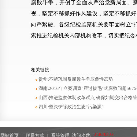
腐败斗争，开创了全面从严治党新局面。
视，坚定不移抓好作风建设，坚定不移抓好
向严紧硬。各级纪检监察机关要牢固树立“
索推进纪检机关内部机构改革，切实把纪委
相关链接
贵州:不断巩固反腐败斗争压倒性态势
湖南:2016年立案调查"雁过拔毛"式腐败问题567
山西:推进监察体制改革试点 确保如期交出合格
四川:坚决铲除政治生态“污染源”
网站首页
︱
联系方式
︱
系统管理
访问次数: