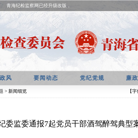
青海纪检监察网已经升级改版，欢迎提出宝贵意见！
政风
要闻动态
党纪党规
廉
题
> 新闻细览
【字
纪委监委通报7起党员干部酒驾醉驾典型