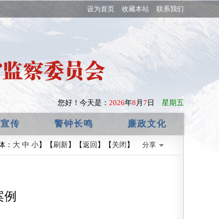
设为首页
收藏本站
联系我们
您好！
今天是：
2026
年
8
月
7
日
星期五
政宣传
警钟长鸣
廉政文化
体：
大
中
小
】【
刷新
】【
返回
】【
关闭
】
分享
案例